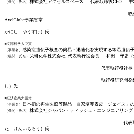
株式会社アクセルスペース
代表取締役
CEO
中
（機関・氏名）
取
AxelGlobe
事業管掌
中西 佑
かにし ゆうすけ）氏
■文部科学大臣賞
感染症遺伝子検査の簡易・迅速化を実現する等温遺伝
（事業名）
栄研化学株式会社
代表執行役会長
和田 守史（
（機関・氏名）
代表執行役社長
執行役研究開発
し）氏
■経済産業大臣賞
日本初の再生医療等製品 自家培養表皮「ジェイス」
（事業名）
株式会社ジャパン・ティッシュ・エンジニアリング
（機関・氏名）
代表
た けんいちろう）氏