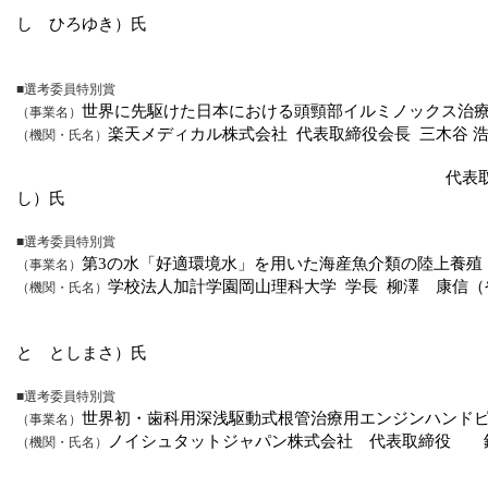
し ひろゆき）氏
■選考委員特別賞
世界に先駆けた日本における頭頸部イルミノックス治
（事業名）
楽天メディカル株式会社
代表取締役会長
三木谷 
（機関・氏名）
代表
し）氏
■選考委員特別賞
第
3
の水「好適環境水」を用いた海産魚介類の陸上養殖
（事業名）
学校法人加計学園岡山理科大学
学長
柳澤 康信（
（機関・氏名）
と としまさ）氏
■選考委員特別賞
世界初・歯科用深浅駆動式根管治療用エンジンハンド
（事業名）
ノイシュタットジャパン株式会社
代表取締役 
（機関・氏名）