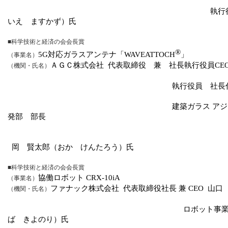
執行
いえ ますかず）氏
■科学技術と経済の会会長賞
®
5G
対応ガラスアンテナ「
WAVEATTOCH
」
（事業名）
ＡＧＣ株式会社
代表取締役 兼 社長執行役員
CE
（機関・氏名）
執行役員 社長
建築ガラス ア
発部 部長
岡 賢太郎（おか けんたろう）氏
■科学技術と経済の会会長賞
協働ロボット
CRX-10iA
（事業名）
ファナック株式会社
代表取締役社長 兼
CEO
山口
（機関・氏名）
ロボット事
ば きよのり）氏