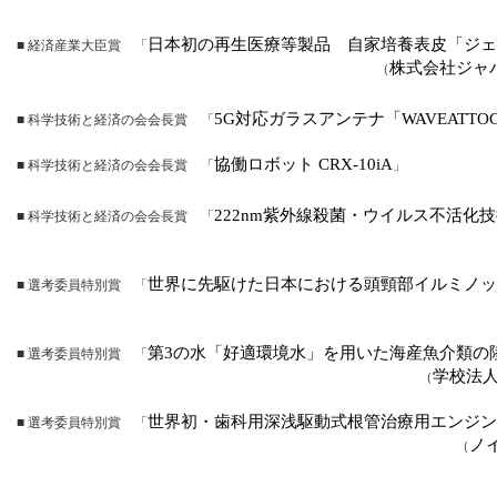
日本初の再生医療等製品 自家培養表皮「ジェ
■ 経済産業大臣賞 「
株式会社ジャ
（
5G
対応ガラスアンテナ「
WAVEATTO
■ 科学技術と経済の会会長賞 「
協働ロボット
CRX-10iA
■ 科学技術と経済の会会長賞 「
」
222nm
紫外線殺菌・ウイルス不活化技
■ 科学技術と経済の会会長賞 「
世界に先駆けた日本における頭頸部イルミノッ
■ 選考委員特別賞 「
第
3
の水「好適環境水」を用いた海産魚介類の
■ 選考委員特別賞 「
学校法
（
世界初・歯科用深浅駆動式根管治療用エンジン
■ 選考委員特別賞 「
ノ
（