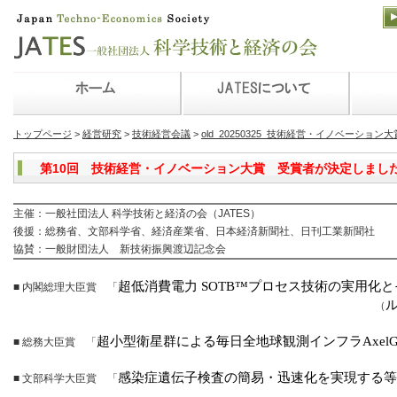
トップページ
>
経営研究
>
技術経営会議
>
old_20250325_技術経営・イノベーション大
第10回 技術経営・イノベーション大賞 受賞者が決定しまし
主催：一般社団法人 科学技術と経済の会（JATES）
後援：総務省、文部科学省、経済産業省、日本経済新聞社、日刊工業新聞社
協賛：一般財団法人 新技術振興渡辺記念会
超低消費電力
SOTB™
プロセス技術の実用化と
■ 内閣総理大臣賞 「
（
超小型衛星群による毎日全地球観測インフラ
AxelG
■ 総務大臣賞 「
感染症遺伝子検査の簡易・迅速化を実現する等
■ 文部科学大臣賞 「