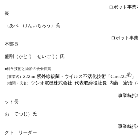
ロボット事業
長
（あべ けんいちろう）氏
ロボット事
本部長
盛剛（かとう せいごう）氏
■科学技術と経済の会会長賞
Ⓡ
222nm
紫外線殺菌・ウイルス不活化技術「
Care222
」
（事業名）
ウシオ電機株式会社
代表取締役社長
内藤 宏治（
（機関・氏名）
事業統括
ット長
お てつじ）氏
事業統括本部
クト リーダー