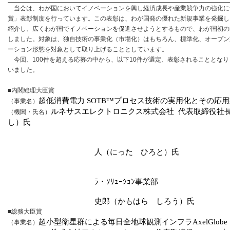
当会は、わが国においてイノベーションを興し経済成長や産業競争力の強化に
賞」表彰制度を行っています。この表彰は、わが国発の優れた新規事業を発掘し
紹介し、広くわが国でイノベーションを促進させようとするもので、わが国初の本
しました。対象は、独自技術の事業化（市場化）はもちろん、標準化、オープン
ーション形態を対象として取り上げることとしています。
今回、100件を超える応募の中から、以下10件が選定、表彰されることとな
いました。
■内閣総理大臣賞
超低消費電力
SOTB™
プロセス技術の実用化とその応用
（事業名）
ルネサスエレクトロニクス株式会社
代表取締役社
（機関・氏名）
し）氏
Io
人（にった ひろと）氏
Io
ﾗ・ｿﾘｭｰｼｮﾝ事業部
ｼﾆｱﾌﾟﾘﾝｼﾊﾟﾙｽ
史郎（かもはら しろう）氏
■総務大臣賞
超小型衛星群による毎日全地球観測インフラ
AxelGlobe
（事業名）