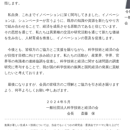
指します。
令
私自身、これまでイノベーションに深く関与してきました。イノベーシ
一
ョンは、シュンペーターが言うように、既存の知識や資源を新たなやり方
会
で組み合わせることで、経済を成長させる原動力であると信じています。
その思想を通じて、私たちは異業種の交流や研究活動を通じて新たな価値
を生み出し、人材育成を推進し、イノベーションの普及を促進します。
今後とも、皆様方のご協力とご支援を賜りながら、科学技術と経済の会
が目指す目標に向けて歩み続けます。私たちの活動が、産業界、学界、官
界等の有識者の連絡協調を促進し、科学技術と経済に関する諸問題の調査
研究に寄与することで、我が国の科学技術の振興と国民経済の発展に貢献
したいと考えております。
最後になりますが、会員の皆様方のご理解とご協力を引き続き賜ります
よう、何卒よろしくお願い申しあげます。
２０２４年５月
一般社団法人科学技術と経済の会
会長 斎藤 保
･･･････････････････････････････････････････････････････････････････
進展が著しい生成ＡＩ技術については、当会でもいくつかの研究会・委員会でテーマに取り上げて