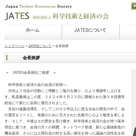
トップページ
>
JATESについて
> 会長挨拶
会長挨拶
＝ JATES会長就任ご挨拶 ＝
科学技術と経済の会の会員の皆様へ、
日頃より当会の活動にご理解とご協力を賜り、心より感謝申し上げま
す。私斎藤保はこの度、２０２４年５月２２日に開催された第５８回通常
総会にて新たに会長に選任されました。
先任の遠藤信博氏、そしてこの５０年以上に渡る当会の歴史の中で、会
の運営をリードし、発展のために尽力された先輩方に心より敬意を表しま
す。そして、今後はその歴史を受け継ぎ、科学技術と経済の会が持つ基本
理念に基づき、会員の方々の研鑽、ネットワーク形成、新たな価値創造の
機会提供、さらには人間社会の対する高い責任を持った議論の活性化を目