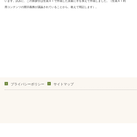
います。試みに、この挨拶分は生成ＡＩで作成した原案に手を加えて作成しました。（生成ＡＩ利
用コンテンツの開示義務が議論されていることから、敢えて明記します）。
プライバシーポリシー
サイトマップ