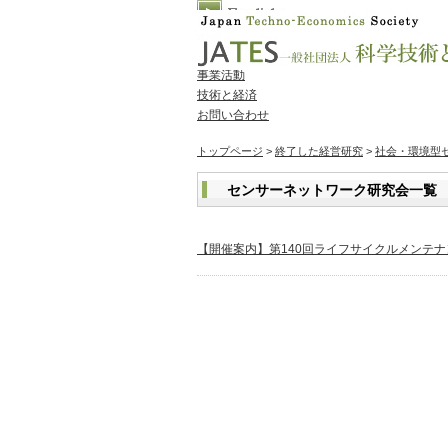
HOME
JATESについて
事業活動
技術と経済
お問い合わせ
トップページ
>
終了した経営研究
>
社会・環境型
センサーネットワーク研究会一覧
【開催案内】第140回ライフサイクルメンテ