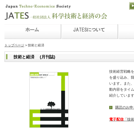
トップページ
> 技術と経済
技術と経済 (月刊誌)
技術経営戦略
を盛り込み、
います。また
動内容をタイ
紹介していま
購読のお申
電子配信
「技