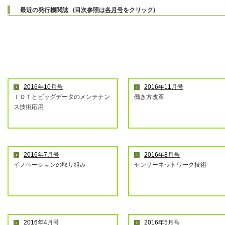
最近の発行機関誌 (目次参照は
各月号
をクリック)
2016年10
月号
2016年11
月号
ＩＯＴとビッグデータのメンテナン
働き方改革
ス技術応用
2016年7
月号
2016年8
月号
イノベーションの取り組み
センサーネットワーク技術
2016年4
月号
2016年5
月号