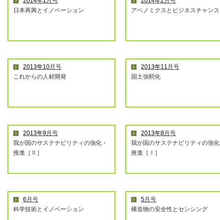
2014年1
月号
2014年2
月号
日本再興とイノベーション
アベノミクスとビジネスチャンス
2013年10
月号
2013年11
月号
これからの人材開発
国土強靭化
2013年9
月号
2013年8
月号
我が国のサステナビリティの強化・
我が国のサステナビリティの強化
推進［Ⅱ］
推進［Ⅰ］
6
月号
5
月号
科学技術とイノベーション
構造物の安全性とセンシング